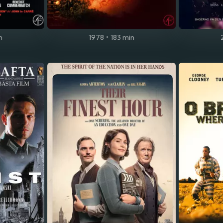
n
1978
•
183 min