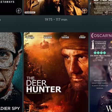
n
1975
•
117 min