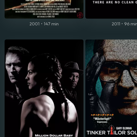
2001
•
147 min
2011
•
96 mi