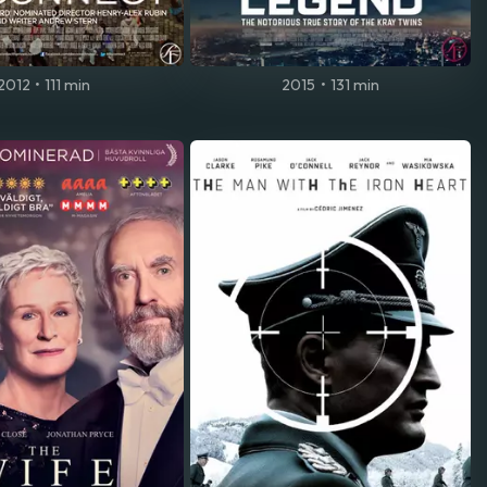
2012
•
111 min
2015
•
131 min