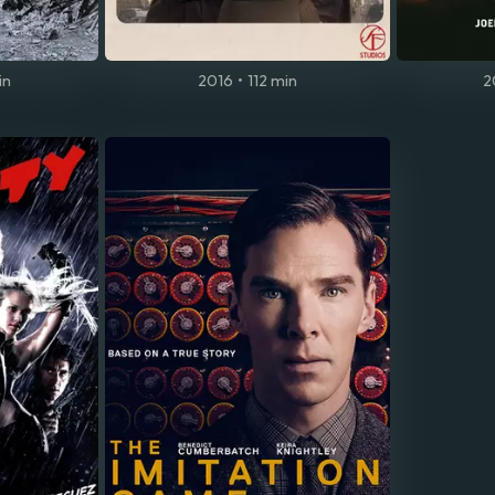
in
2016
•
112 min
2