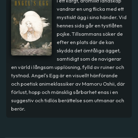
I ett kargt, drömlikt landskap
vandrar en ung flicka med ett
mystiskt ägg i sina händer. Vid
hennes sida går en tystlåten
pojke. Tillsammans söker de
efter en plats där de kan
skydda det ömtåliga ägget,
samtidigt som de navigerar
en värld i långsam upplösning, fylld av ruiner och
tystnad. Angel's Egg är en visuellt hänförande
och poetisk animeklassiker av Mamoru Oshii, där
förlust, hopp och mänsklig sårbarhet enas i en
suggestiv och tidlös berättelse som utmanar och
berör.