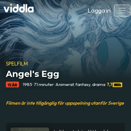
Logga in
SPELFILM
Angel's Egg
•
1985
•
71 minuter
•
Animerat, fantasy, drama
•
7,7
15 ÅR
Filmen är inte tillgänglig för uppspelning utanför Sverige