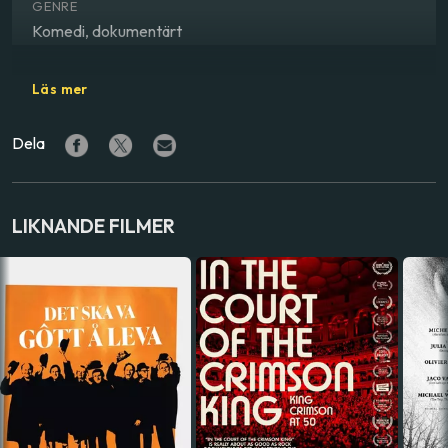
GENRE
Komedi, dokumentärt
REGISSÖR
Läs mer
Ben Kersley
Dela
MEDVERKANDE
Al Pitcher
LAND
LIKNANDE FILMER
Sverige
SPRÅK
Engelska
,
Svenska