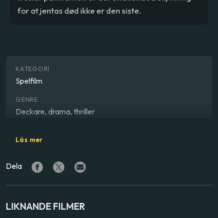
for at jentas død ikke er den siste.
KATEGORI
Spelfilm
GENRE
Deckare, drama, thriller
REGISSÖR
Läs mer
Erik Leijonborg
Dela
SKÅDESPELARE
Eva Röse
,
Allan Svensson
,
Peter Perski
LAND
LIKNANDE FILMER
Sverige