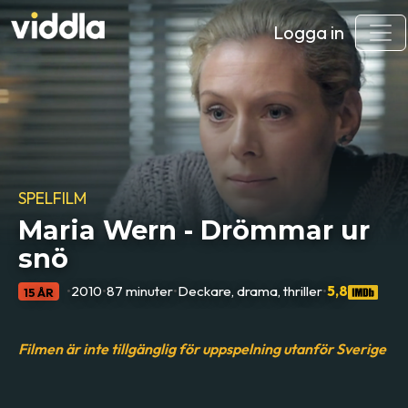
Logga in
SPELFILM
Maria Wern - Drömmar ur
snö
•
2010
•
87 minuter
•
Deckare, drama, thriller
•
5,8
15 ÅR
Filmen är inte tillgänglig för uppspelning utanför Sverige