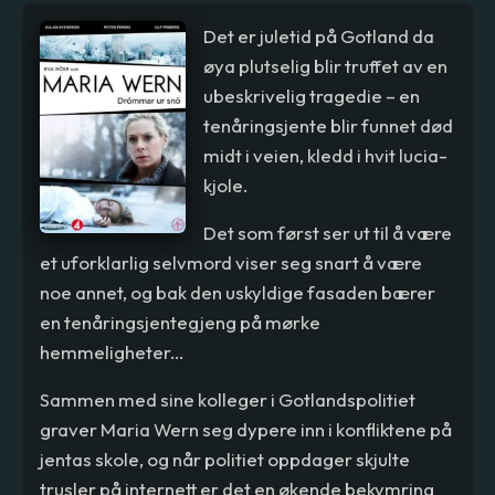
Det er juletid på Gotland da
øya plutselig blir truffet av en
ubeskrivelig tragedie – en
tenåringsjente blir funnet død
midt i veien, kledd i hvit lucia-
kjole.
Det som først ser ut til å være
et uforklarlig selvmord viser seg snart å være
noe annet, og bak den uskyldige fasaden bærer
en tenåringsjentegjeng på mørke
hemmeligheter...
Sammen med sine kolleger i Gotlandspolitiet
graver Maria Wern seg dypere inn i konfliktene på
jentas skole, og når politiet oppdager skjulte
trusler på internett er det en økende bekymring