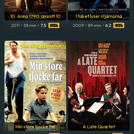
10. Anno 1790, avsnitt 10
I taket lyser stjärnorna
2011
•
58 min
•
7,5
2009
•
89 min
•
6,2
Min store tjocke far
A Late Quartet