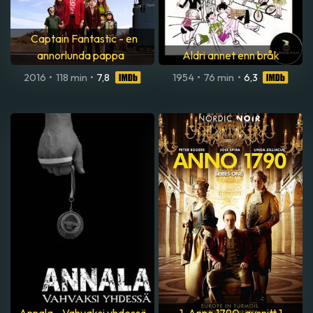
Captain Fantastic - en
annorlunda pappa
Aldri annet enn bråk
2016
•
118 min
•
7,8
1954
•
76 min
•
6,3