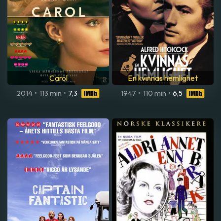
Carol
En kvinnas hemlighet
2014
•
113 min
•
7,3
1947
•
110 min
•
6,5