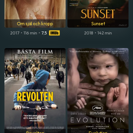
Om själ och kropp
Sunset
2017
•
116 min
•
7,5
2018
•
142 min