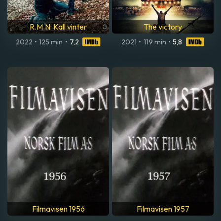
R.M.N: Kall vinter
The victory
2022
•
125 min
•
7,2
2021
•
119 min
•
5,8
Filmavisen 1956
Filmavisen 1957