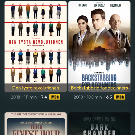
Den tysta revolutionen
Backstabbing for beginners
2018
•
111 min
•
7,4
2018
•
108 min
•
6,3