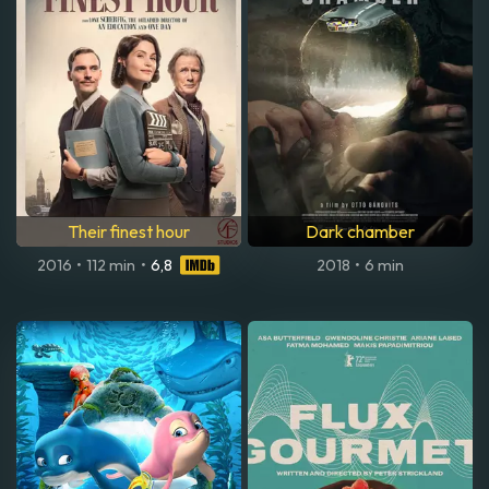
Their finest hour
Dark chamber
2016
•
112 min
•
6,8
2018
•
6 min