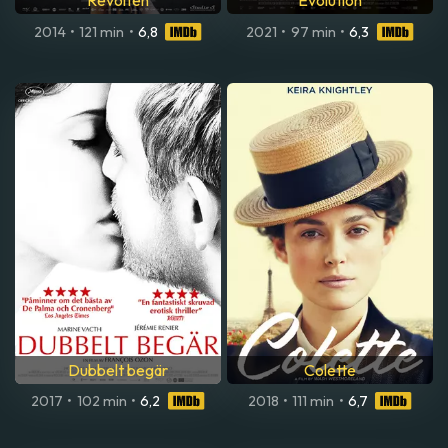
Revolten
Evolution
2014
•
121 min
•
6,8
2021
•
97 min
•
6,3
Dubbelt begär
Colette
2017
•
102 min
•
6,2
2018
•
111 min
•
6,7