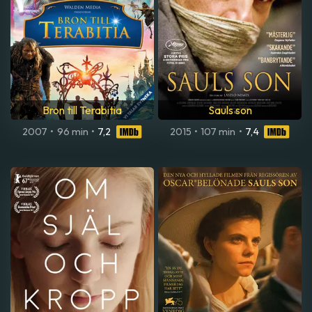
Bron till Terabitia
Sauls son
2007
•
96 min
•
7,2
2015
•
107 min
•
7,4