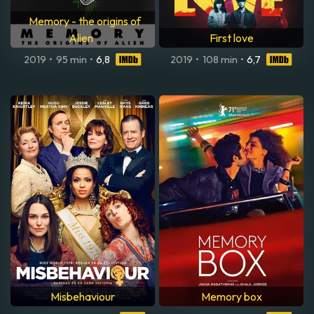
Memory - the origins of
Alien
First love
2019
•
95 min
•
6,8
2019
•
108 min
•
6,7
Misbehaviour
Memory box