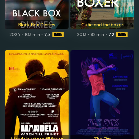
Black Box Diaries
Cutie and the boxer
2024
•
103 min
•
7,5
2013
•
82 min
•
7,2