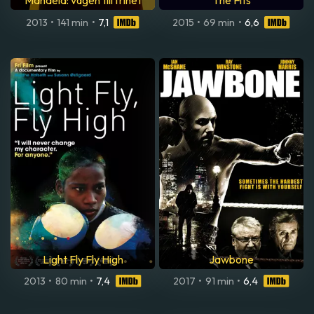
Mandela: vägen till frihet
The Fits
2013
•
141 min
•
7,1
2015
•
69 min
•
6,6
Light Fly Fly High
Jawbone
2013
•
80 min
•
7,4
2017
•
91 min
•
6,4