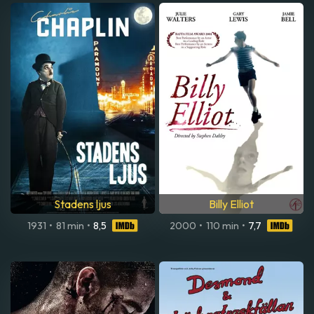
Stadens ljus
Billy Elliot
1931
•
81 min
•
8,5
2000
•
110 min
•
7,7