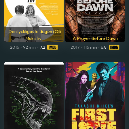
Den lyckligaste dagen i Olli
Mäkis liv
A Prayer Before Dawn
2016
•
92 min
•
7,2
2017
•
116 min
•
6,8