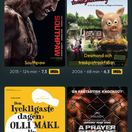
Desmond och
Southpaw
träskpatraskfällan
2015
•
124 min
•
7,3
2006
•
68 min
•
6,3