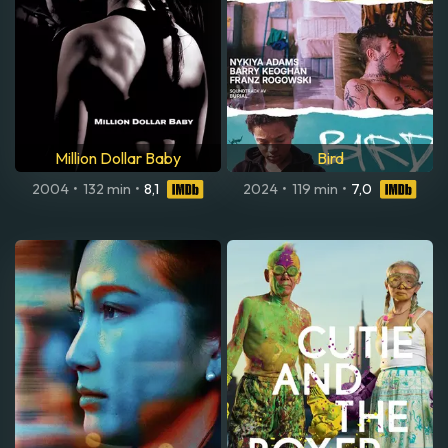
Million Dollar Baby
Bird
2004
•
132 min
•
8,1
2024
•
119 min
•
7,0