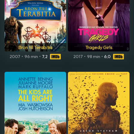
Bron till Terabitia
Tragedy Girls
2007
•
96 min
•
7,2
2017
•
98 min
•
6,0