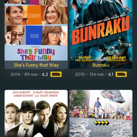
She's Funny that Way
Bunraku
2014
•
89 min
•
6,2
2010
•
124 min
•
6,1