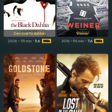
Den svarta dahlian
Weiner
2006
•
115 min
•
5,6
2016
•
96 min
•
7,6