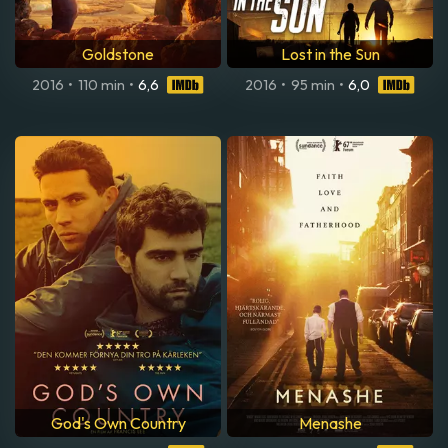
Goldstone
Lost in the Sun
2016
•
110 min
•
6,6
2016
•
95 min
•
6,0
God's Own Country
Menashe