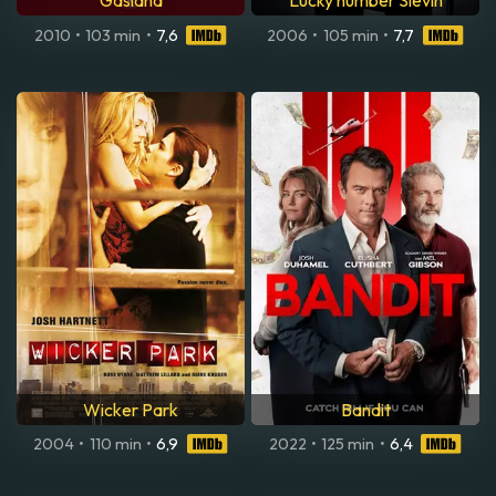
Gasland
Lucky number Slevin
2010
•
103 min
•
7,6
2006
•
105 min
•
7,7
Wicker Park
Bandit
2004
•
110 min
•
6,9
2022
•
125 min
•
6,4