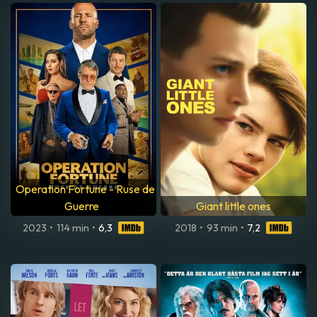
Operation Fortune - Ruse de
Guerre
Giant little ones
2023
•
114 min
•
6,3
2018
•
93 min
•
7,2