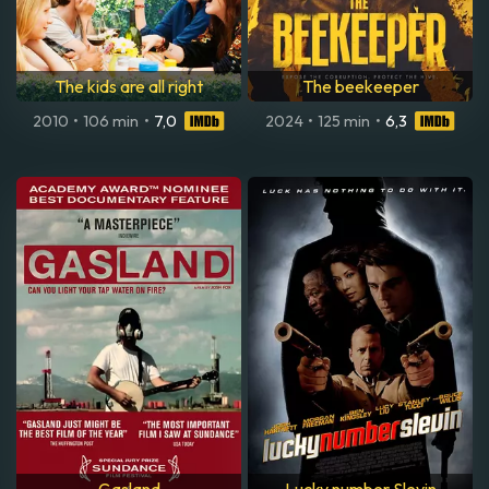
The kids are all right
The beekeeper
2010
•
106 min
•
7,0
2024
•
125 min
•
6,3