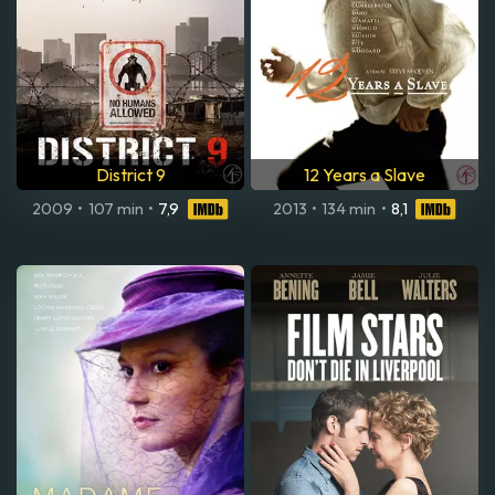
District 9
12 Years a Slave
2009
•
107 min
•
7,9
2013
•
134 min
•
8,1