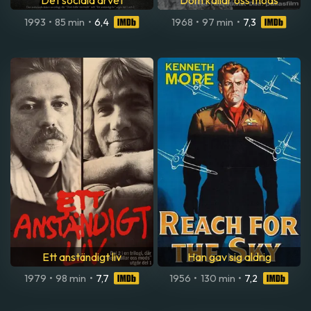
Det sociala arvet
Dom kallar oss mods
1993
•
85 min
•
6,4
1968
•
97 min
•
7,3
Ett anständigt liv
Han gav sig aldrig
1979
•
98 min
•
7,7
1956
•
130 min
•
7,2