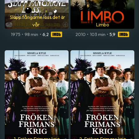
Släpp fångarne loss det är
vår
Limbo
1975
•
98 min
•
6,2
2010
•
103 min
•
5,9