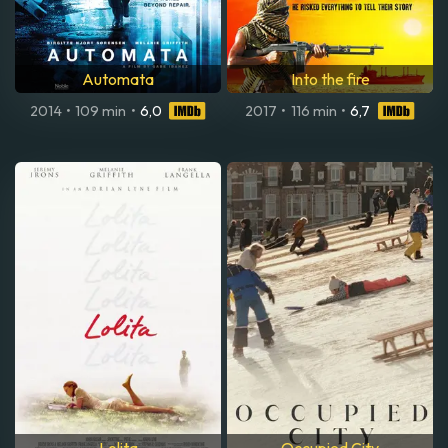
Automata
Into the fire
2014
•
109 min
•
6,0
2017
•
116 min
•
6,7