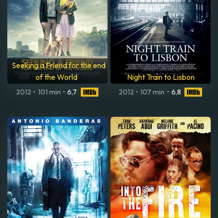
Seeking a Friend for the end
of the World
Night Train to Lisbon
2012
•
101 min
•
6,7
2012
•
107 min
•
6,8