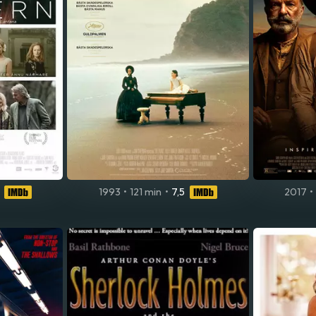
1993
•
121 min
•
7,5
2017
•