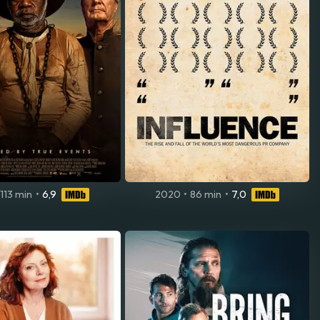
113 min
•
6,9
2020
•
86 min
•
7,0