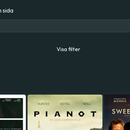
 sida
Visa filter