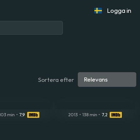
Logga in
Sortera efter
103 min
•
7,9
2013
•
138 min
•
7,2