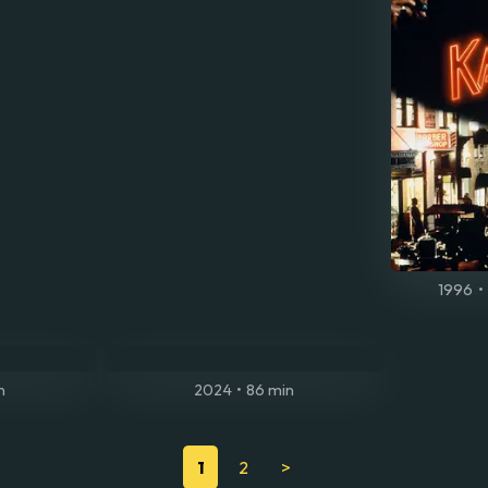
1996
•
n
2024
•
86 min
1
2
>