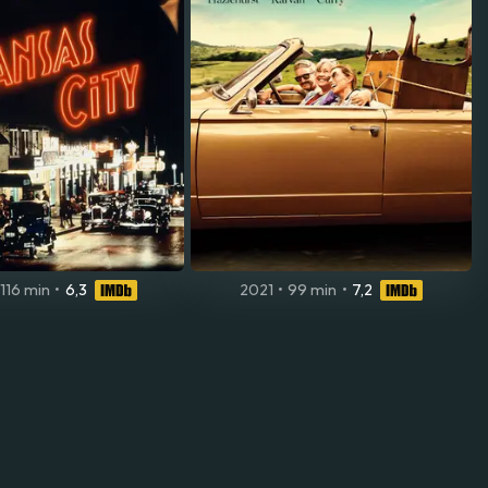
116 min
•
6,3
2021
•
99 min
•
7,2