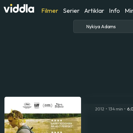
Filmer
Serier
Artiklar
Info
Min
2012
•
134 min
•
6,