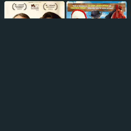
Hermelinen
Panik i byn
2015
•
98 min
•
6,6
2009
•
75 min
•
7,4