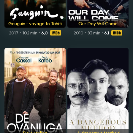
Gauguin - voyage to Tahiti
Our Day Will Come
2017
•
102 min
•
6,0
2010
•
83 min
•
6,1