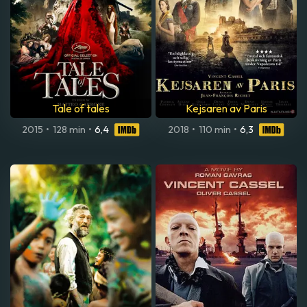
Tale of tales
Kejsaren av Paris
2015
•
128 min
•
6,4
2018
•
110 min
•
6,3