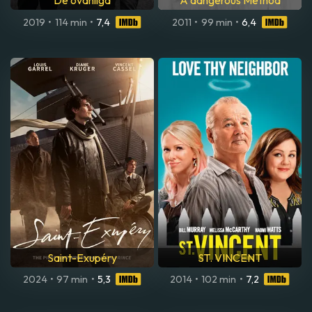
De ovanliga
A dangerous Method
2019
•
114 min
•
7,4
2011
•
99 min
•
6,4
Saint-Exupéry
ST. VINCENT
2024
•
97 min
•
5,3
2014
•
102 min
•
7,2