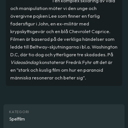
I en komplex skildring av våld
och manipulation möter vi den unge och
övergivne pojken Lee som finner en farlig
fadersfigur i John, en ex-militär med
krypskyttsgevär och en blå Chevrolet Caprice.
Filmen är baserad på de verkliga händelser som
ledde till Beltway-skjutningarna i bl.a. Washington
D.C, där tio dog och ytterligare tre skadades. På
Videosöndag
konstaterar Fredrik Fyhr att det är
en ”stark och kuslig film om hur en paranoid
människa resonerar och beter sig”.
KATEGORI
Spelfilm