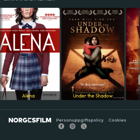
LAND
USA
SPRÅK
Engelska
Alena
Under the Shadow
Personuppgiftspolicy
Cookies