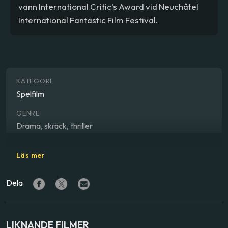
vann International Critic’s Award vid Neuchâtel
International Fantastic Film Festival.
KATEGORI
Spelfilm
GENRE
Drama, skräck, thriller
REGISSÖR
Läs mer
Karyn Kusama
Dela
SKÅDESPELARE
Logan Marshall-Green
,
Emayatzy Corinealdi
,
Michiel
Huisman
LIKNANDE FILMER