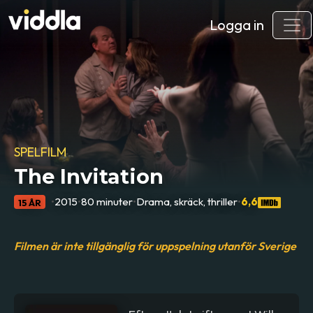
Logga in
SPELFILM
The Invitation
•
2015
•
80 minuter
•
Drama, skräck, thriller
•
6,6
15 ÅR
Filmen är inte tillgänglig för uppspelning utanför Sverige