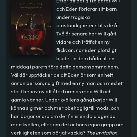
Efter att det gifta paret Will
och Eden förlorar sitt barn
under tragiska
omständigheter skiljs de åt.
Två år senare har Will gått
vidare och träffat en ny
flickvän, när Eden plötsligt
bjuder in dem båda till en
middag i parets före detta gemensamma hem.
Väl där upptäcker de att Eden är som en helt
annan person, nu gift med en ny man och med ett
stort behov av att återförenas med Will och
gamla vänner. Under kvällens gång börjar Will
känna sig mer och mer obehaglig till mods, och
han börjar undra om det finns en dold agenda
med kvällen, eller om det är hans egna grepp om
verkligheten som börjat vackla?
The invitation