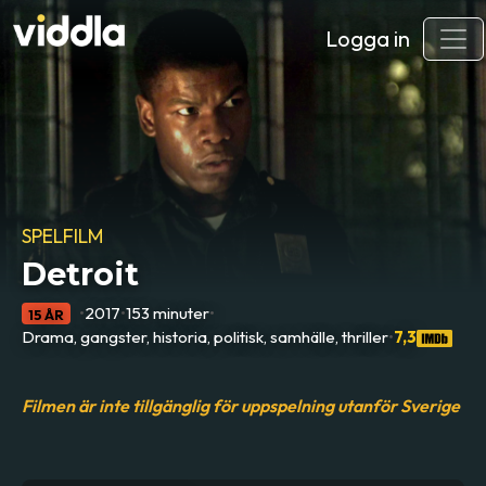
Logga in
SPELFILM
Detroit
•
2017
•
153 minuter
•
15 ÅR
Drama, gangster, historia, politisk, samhälle, thriller
•
7,3
Filmen är inte tillgänglig för uppspelning utanför Sverige