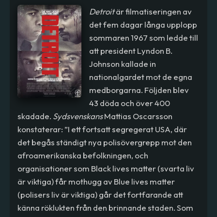
Detroit
är filmatiseringen av
det fem dagar långa upplopp
sommaren 1967 som ledde till
att president Lyndon B.
Johnson kallade in
nationalgardet mot de egna
medborgarna. Följden blev
43 döda och över 400
skadade.
Sydsvenskans
Mattias Oscarsson
konstaterar: ”I ett fortsatt segregerat USA, där
det begås ständigt nya polisövergrepp mot den
afroamerikanska befolkningen, och
organisationer som Black lives matter (svarta liv
är viktiga) får mothugg av Blue lives matter
(polisers liv är viktiga) går det fortfarande att
känna röklukten från den brinnande staden. Som