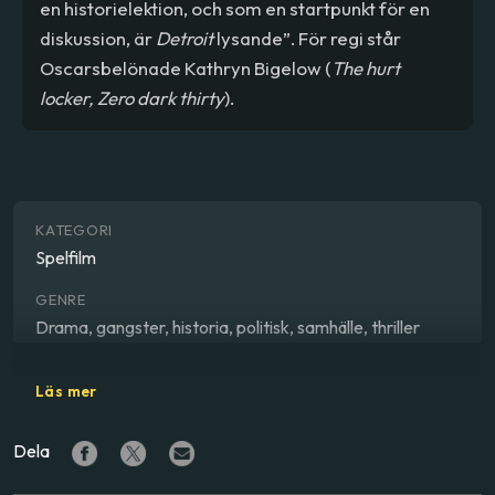
en historielektion, och som en startpunkt för en
diskussion, är
Detroit
lysande”. För regi står
Oscarsbelönade Kathryn Bigelow (
The hurt
locker, Zero dark thirty
).
KATEGORI
Spelfilm
GENRE
Drama, gangster, historia, politisk, samhälle, thriller
REGISSÖR
Läs mer
Kathryn Bigelow
Dela
SKÅDESPELARE
John Boyega
,
Anthony Mackie
,
Algee Smith