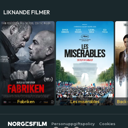
LAND
LIKNANDE FILMER
USA
SPRÅK
Engelska
Fabriken
Les misérables
Backs
Personuppgiftspolicy
Cookies