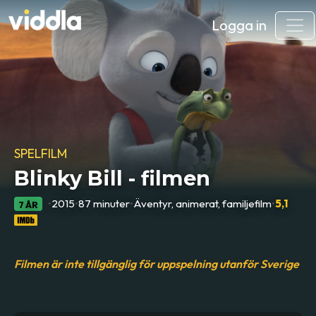
Logga in
SPELFILM
Blinky Bill - filmen
•
2015
•
87 minuter
•
Äventyr, animerat, familjefilm
•
5,1
7 ÅR
Filmen är inte tillgänglig för uppspelning utanför Sverige