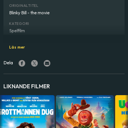
ORIGINALTITEL
Blinky Bill - the movie
KATEGORI
Spelfilm
GENRE
Läs mer
Äventyr, animerat, familjefilm
Dela
REGISSÖR
Deane Taylor
LAND
LIKNANDE FILMER
Australien
,
USA
SPRÅK
Finska
,
Svenska