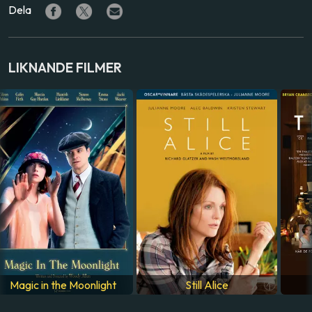
Dela
REGISSÖR
Simon Curtis
SKÅDESPELARE
LIKNANDE FILMER
Helen Mirren
,
Ryan Reynolds
,
Daniel Brühl
,
Katie
Holmes
,
Max Irons
LAND
USA
SPRÅK
Engelska
Magic in the Moonlight
Still Alice