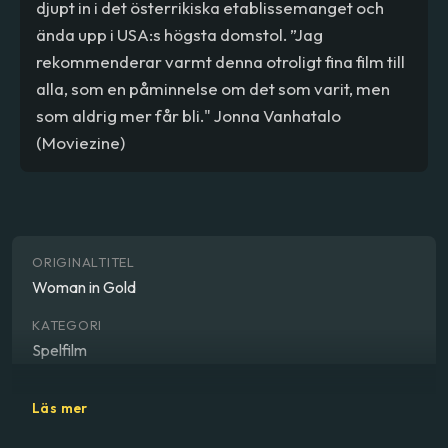
djupt in i det österrikiska etablissemanget och
ända upp i USA:s högsta domstol. ”Jag
rekommenderar varmt denna otroligt fina film till
alla, som en påminnelse om det som varit, men
som aldrig mer får bli." Jonna Vanhatalo
(Moviezine)
ORIGINALTITEL
Woman in Gold
KATEGORI
Spelfilm
GENRE
Läs mer
Drama, bechdeltestad