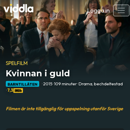
Logga in
SPELFILM
Kvinnan i guld
•
2015
•
109 minuter
•
Drama, bechdeltestad
BARNTILLÅTEN
•
7,3
Filmen är inte tillgänglig för uppspelning utanför Sverige