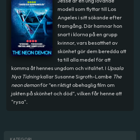
Jesse är en ung lovande
modell som flyttar till Los
Angeles i sitt sökande efter
framgång. Där hamnar hon
snart i klorna på en grupp
kvinnor, vars besatthet av
skönhet gör dem beredda att
ta till alla medel för att
komma åt hennes ungdom och vitalitet. I
Upsala
Nya Tidning
kallar Susanne Sigroth-Lambe
The
neon demon
för ”en riktigt obehaglig film om
jakten på skönhet och död”, vilken får henne att
"rysa".
KATEGORI