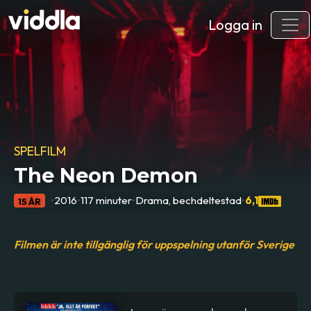
Logga in
SPELFILM
The Neon Demon
•
2016
•
117 minuter
•
Drama, bechdeltestad
•
6,1
15 ÅR
Filmen är inte tillgänglig för uppspelning utanför Sverige