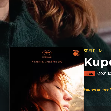
SPELFILM
Kupé
•
2021
•
1
15 ÅR
Filmen är inte 