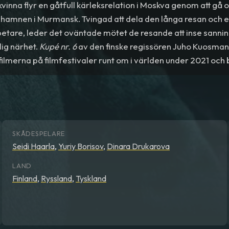
kvinna flyr en gåtfull kärleksrelation i Moskva genom att gå o
 hamnen i Murmansk. Tvingad att dela den långa resan och 
etare, leder det oväntade mötet de resande att inse sanni
ig närhet.
Kupé nr. 6
av den finske regissören Juho Kuosman
filmerna på filmfestivaler runt om i världen under 2021 oc
d Prix i Cannes.
SKÅDESPELARE
Seidi Haarla
,
Yuriy Borisov
,
Dinara Drukarova
LAND
Finland
,
Ryssland
,
Tyskland