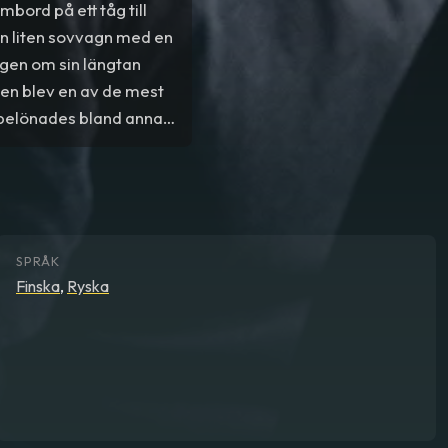
mbord på ett tåg till
en liten sovvagn med en
ngen om sin längtan
en blev en av de mest
h belönades bland annat
SPRÅK
Finska
,
Ryska