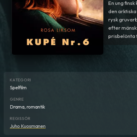
En ung finsk 
den arktiska
rysk gruvarb
efter mänskl
prisbelönta 
med en Gran
KATEGORI
Spelfilm
GENRE
Drama, romantik
REGISSÖR
Juho Kuosmanen