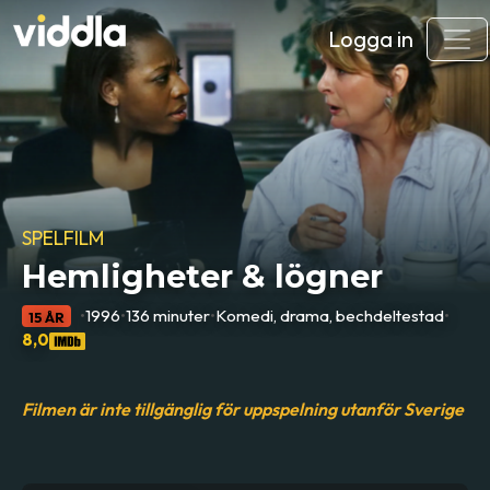
Logga in
SPELFILM
Hemligheter & lögner
•
1996
•
136 minuter
•
Komedi, drama, bechdeltestad
•
15 ÅR
8,0
Filmen är inte tillgänglig för uppspelning utanför Sverige