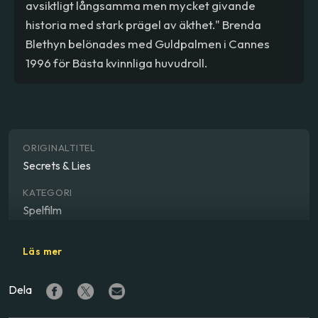
avsiktligt långsamma men mycket givande
historia med stark prägel av äkthet." Brenda
Blethyn belönades med Guldpalmen i Cannes
1996 för Bästa kvinnliga huvudroll.
ORIGINALTITEL
Secrets & Lies
KATEGORI
Spelfilm
GENRE
Läs mer
Komedi, drama, bechdeltestad
Dela
REGISSÖR
Mike Leigh