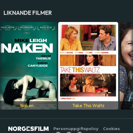
SKÅDESPELARE
LIKNANDE FILMER
Timothy Spall
,
Brenda Blethyn
,
Phyllis Logan
,
Marianne
Jean-Baptiste
,
Claire Rushbrook
,
Ron Cook
,
Lesley
Manville
,
Elizabeth Berrington
LAND
Storbritannien
SPRÅK
Engelska
Naken
Take This Waltz
Personuppgiftspolicy
Cookies