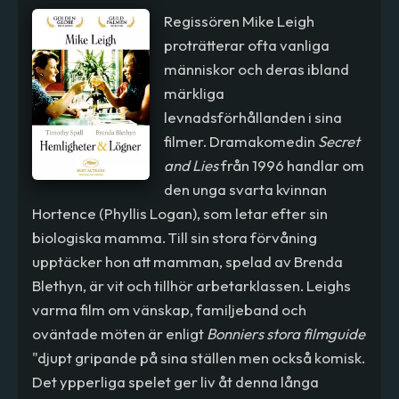
Regissören Mike Leigh
proträtterar ofta vanliga
människor och deras ibland
märkliga
levnadsförhållanden i sina
filmer. Dramakomedin
Secret
and Lies
från 1996 handlar om
den unga svarta kvinnan
Hortence (Phyllis Logan), som letar efter sin
biologiska mamma. Till sin stora förvåning
upptäcker hon att mamman, spelad av Brenda
Blethyn, är vit och tillhör arbetarklassen. Leighs
varma film om vänskap, familjeband och
oväntade möten är enligt
Bonniers stora filmguide
"djupt gripande på sina ställen men också komisk.
Det ypperliga spelet ger liv åt denna långa