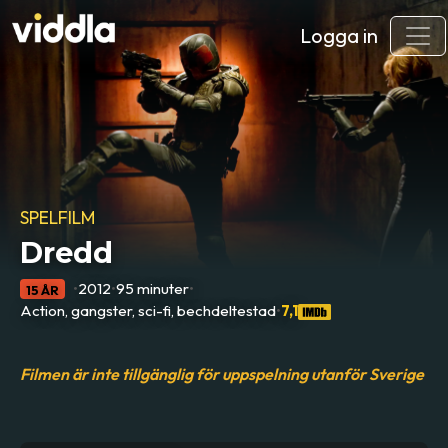
Logga in
SPELFILM
Dredd
•
2012
•
95 minuter
•
15 ÅR
Action, gangster, sci-fi, bechdeltestad
•
7,1
Filmen är inte tillgänglig för uppspelning utanför Sverige