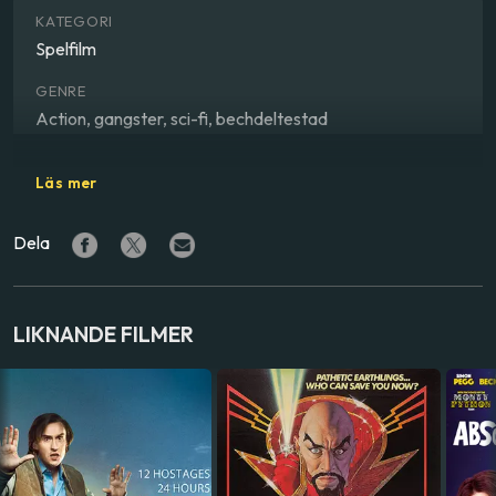
KATEGORI
Spelfilm
GENRE
Action, gangster, sci-fi, bechdeltestad
REGISSÖR
Läs mer
Pete Travis
Dela
SKÅDESPELARE
Karl Urban
,
Olivia Thirlby
,
Lena Headey
LAND
LIKNANDE FILMER
Storbritannien
SPRÅK
Engelska